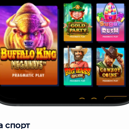
а спорт