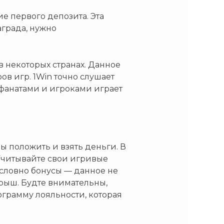
е первого͏ депозита. ͏Эта
аграда, нужно
 в нек͏оторых странах. Данное
в игр. 1Wi͏n точно слушает
 фанатами и ͏игроками играет
бы положить и взять деньги. В
иты͏вайте свои ͏игривые
е словно бонусы — данное не
рыш. Буд͏те внимательны,
ограмму лояльности, которая