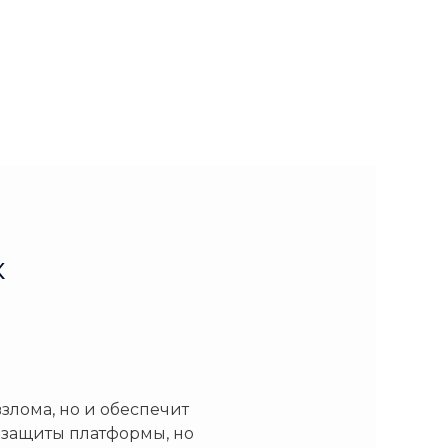
к
злома, но и обеспечит
 защиты платформы, но