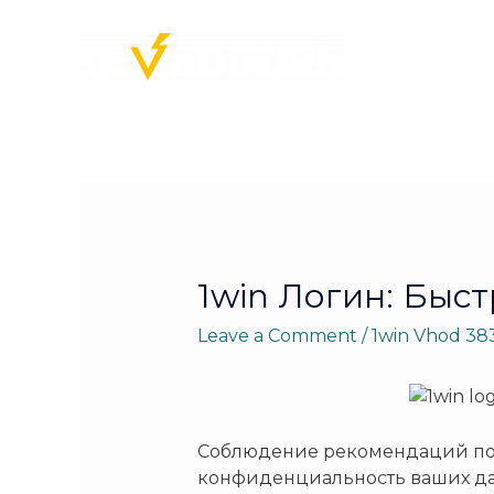
1win Логин: Быс
Leave a Comment
/
1win Vhod 38
Соблюдение рекомендаций по бе
конфиденциальность ваших дан