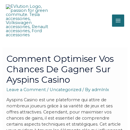
Comment Optimiser Vos
Chances De Gagner Sur
Ayspins Casino
Leave a Comment
/
Uncategorized
/ By
admlnlx
Ayspins Casino est une plateforme qui attire de
nombreux joueurs grâce à sa variété de jeux et ses
offres attractives. Cependant, pour maximiser vos
chances de gains, il est essentiel de comprendre
certains aspects techniques et stratégiques. Cet article