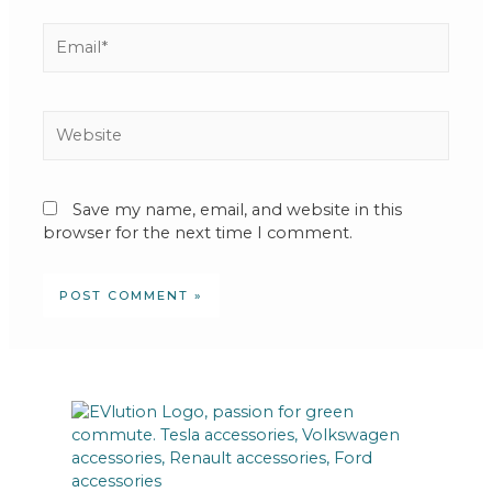
Save my name, email, and website in this
browser for the next time I comment.