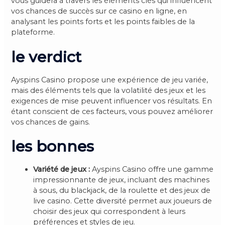
vous guidera à travers les éléments clés qui influencent
vos chances de succès sur ce casino en ligne, en
analysant les points forts et les points faibles de la
plateforme.
le verdict
Ayspins Casino propose une expérience de jeu variée,
mais des éléments tels que la volatilité des jeux et les
exigences de mise peuvent influencer vos résultats. En
étant conscient de ces facteurs, vous pouvez améliorer
vos chances de gains.
les bonnes
Variété de jeux :
Ayspins Casino offre une gamme
impressionnante de jeux, incluant des machines
à sous, du blackjack, de la roulette et des jeux de
live casino. Cette diversité permet aux joueurs de
choisir des jeux qui correspondent à leurs
préférences et styles de jeu.