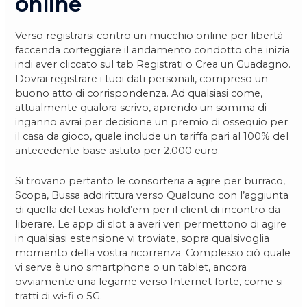
online
Verso registrarsi contro un mucchio online per libertà
faccenda corteggiare il andamento condotto che inizia
indi aver cliccato sul tab Registrati o Crea un Guadagno.
Dovrai registrare i tuoi dati personali, compreso un
buono atto di corrispondenza. Ad qualsiasi come,
attualmente qualora scrivo, aprendo un somma di
inganno avrai per decisione un premio di ossequio per
il casa da gioco, quale include un tariffa pari al 100% del
antecedente base astuto per 2.000 euro.
Si trovano pertanto le consorteria a agire per burraco,
Scopa, Bussa addirittura verso Qualcuno con l’aggiunta
di quella del texas hold’em per il client di incontro da
liberare. Le app di slot a averi veri permettono di agire
in qualsiasi estensione vi troviate, sopra qualsivoglia
momento della vostra ricorrenza. Complesso ciò quale
vi serve è uno smartphone o un tablet, ancora
ovviamente una legame verso Internet forte, come si
tratti di wi-fi o 5G.