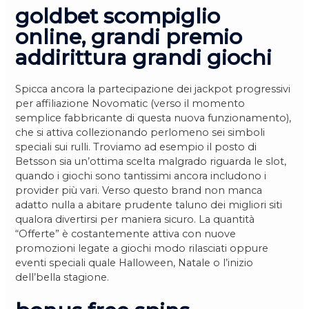
goldbet scompiglio
online, grandi premio
addirittura grandi giochi
Spicca ancora la partecipazione dei jackpot progressivi
per affiliazione Novomatic (verso il momento
semplice fabbricante di questa nuova funzionamento),
che si attiva collezionando perlomeno sei simboli
speciali sui rulli. Troviamo ad esempio il posto di
Betsson sia un’ottima scelta malgrado riguarda le slot,
quando i giochi sono tantissimi ancora includono i
provider più vari. Verso questo brand non manca
adatto nulla a abitare prudente taluno dei migliori siti
qualora divertirsi per maniera sicuro. La quantità
“Offerte” è costantemente attiva con nuove
promozioni legate a giochi modo rilasciati oppure
eventi speciali quale Halloween, Natale o l’inizio
dell’bella stagione.