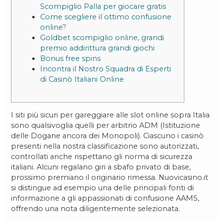
Scompiglio Palla per giocare gratis
Come scegliere il ottimo confusione
online?
Goldbet scompiglio online, grandi
premio addirittura grandi giochi
Bonus free spins
Incontra il Nostro Squadra di Esperti
di Casinò Italiani Online
I siti più sicuri per gareggiare alle slot online sopra Italia
sono qualsivoglia quelli per arbitrio ADM (Istituzione
delle Dogane ancora dei Monopoli). Ciascuno i casinò
presenti nella nostra classificazione sono autorizzati,
controllati anche rispettano gli norma di sicurezza
italiani. Alcuni regalano giri a sbafo privato di base,
prossimo premiano il originario rimessa.
Nuovicasino.it
si distingue ad esempio una delle principali fonti di
informazione a gli appassionati di confusione AAMS,
offrendo una nota diligentemente selezionata.