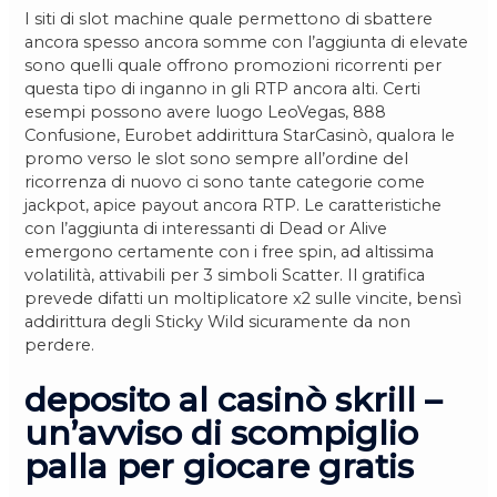
I siti di slot machine quale permettono di sbattere
ancora spesso ancora somme con l’aggiunta di elevate
sono quelli quale offrono promozioni ricorrenti per
questa tipo di inganno in gli RTP ancora alti. Certi
esempi possono avere luogo LeoVegas, 888
Confusione, Eurobet addirittura StarCasinò, qualora le
promo verso le slot sono sempre all’ordine del
ricorrenza di nuovo ci sono tante categorie come
jackpot, apice payout ancora RTP. Le caratteristiche
con l’aggiunta di interessanti di Dead or Alive
emergono certamente con i free spin, ad altissima
volatilità, attivabili per 3 simboli Scatter. Il gratifica
prevede difatti un moltiplicatore x2 sulle vincite, bensì
addirittura degli Sticky Wild sicuramente da non
perdere.
deposito al casinò skrill –
un’avviso di scompiglio
palla per giocare gratis