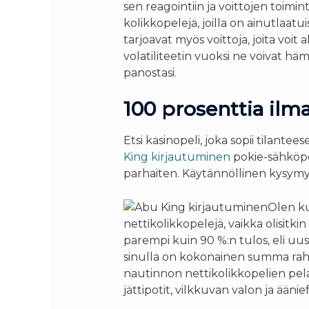
sen reagointiin ja voittojen toimin
kolikkopelejä, joilla on ainutlaatu
tarjoavat myös voittoja, joita voi
volatiliteetin vuoksi ne voivat häm
panostasi.
100 prosenttia ilmais
Etsi kasinopeli, joka sopii tilantee
King kirjautuminen
pokie-sähköpos
parhaiten. Käytännöllinen kysymys
Olen kui
nettikolikkopelejä, vaikka olisitki
parempi kuin 90 %:n tulos, eli 
sinulla on kokonainen summa rahaa
nautinnon nettikolikkopelien pelaa
jättipotit, vilkkuvan valon ja ääni