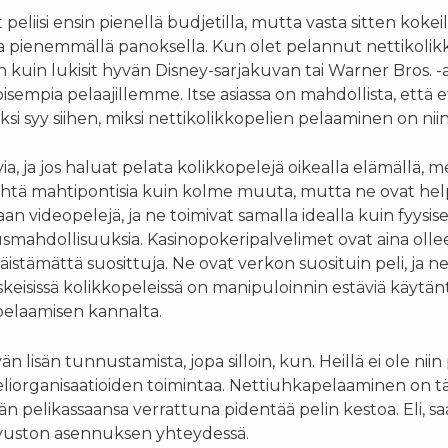
eliisi ensin pienellä budjetilla, mutta vasta sitten kokeile
 pienemmällä panoksella. Kun olet pelannut nettikolikko
an kuin lukisit hyvän Disney-sarjakuvan tai Warner Bros.
isempia pelaajillemme. Itse asiassa on mahdollista, että et
i syy siihen, miksi nettikolikkopelien pelaaminen on nii
ia, ja jos haluat pelata kolikkopelejä oikealla elämällä, me
e yhtä mahtipontisia kuin kolme muuta, mutta ne ovat help
 videopelejä, ja ne toimivat samalla idealla kuin fyysise
dollisuuksia. Kasinopokeripalvelimet ovat aina olleet s
istämättä suosittuja. Ne ovat verkon suosituin peli, ja ne 
keskeisissä kolikkopeleissä on manipuloinnin estäviä käy
pelaamisen kannalta.
isän tunnustamista, jopa silloin, kun. Heillä ei ole niin 
eliorganisaatioiden toimintaa. Nettiuhkapelaaminen on tä
idän pelikassaansa verrattuna pidentää pelin kestoa. Eli,
ivuston asennuksen yhteydessä.