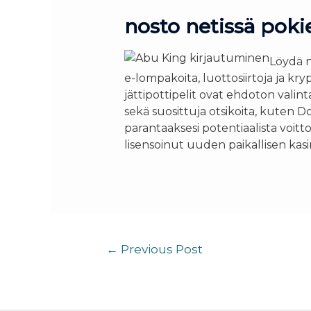
nosto netissä poki
Löydä ne
e-lompakoita, luottosiirtoja ja kr
jättipottipelit ovat ehdoton valinta 
sekä suosittuja otsikoita, kuten
parantaaksesi potentiaalista voit
lisensoinut uuden paikallisen kas
←
Previous Post