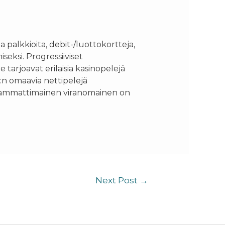
a ​​palkkioita, debit-/luottokortteja,
seksi. Progressiiviset
 tarjoavat erilaisia ​​kasinopelejä
:n omaavia nettipelejä
ttä ammattimainen viranomainen on
Next Post
→