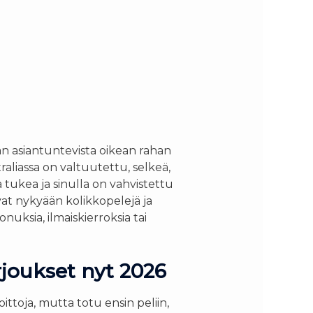
n asiantuntevista oikean rahan
raliassa on valtuutettu, selkeä,
a tukea ja sinulla on vahvistettu
vat nykyään kolikkopelejä ja
nuksia, ilmaiskierroksia tai
rjoukset nyt 2026
toja, mutta totu ensin peliin,