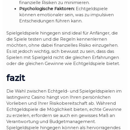
finanzielle Risiken zu minimieren.
Psychologische Faktoren:
Echtgeldspiele
können emotionaler sein, was zu impulsiven
Entscheidungen führen kann.
Spielgeldspiele hingegen sind ideal für Anfänger, die
die Spiele testen und die Regeln kennenlernen
möchten, ohne dabei finanzielles Risiko einzugehen.
Es ist jedoch wichtig, sich bewusst zu sein, dass das
Spielen mit Spielgeld nicht die gleichen Erfahrungen
oder die gleichen Gewinne wie Echtgeldspiele bietet.
fazit
Die Wahl zwischen Echtgeld- und Spielgeldspielen im
lastingwinz Casino hängt von Ihren persönlichen
Vorlieben und Ihrer Risikobereitschaft ab. Während
Echtgeldspiele die Möglichkeit bieten, echte Gewinne
zu erzielen, erfordern sie auch ein gewisses Maß an
Verantwortung und Budgetmanagement.
Spielgeldspiele hingegen können als hervorragendes