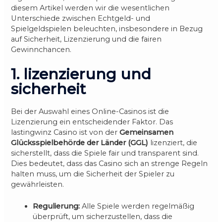
diesem Artikel werden wir die wesentlichen
Unterschiede zwischen Echtgeld- und
Spielgeldspielen beleuchten, insbesondere in Bezug
auf Sicherheit, Lizenzierung und die fairen
Gewinnchancen.
1. lizenzierung und
sicherheit
Bei der Auswahl eines Online-Casinos ist die
Lizenzierung ein entscheidender Faktor. Das
lastingwinz Casino ist von der
Gemeinsamen
Glücksspielbehörde der Länder (GGL)
lizenziert, die
sicherstellt, dass die Spiele fair und transparent sind.
Dies bedeutet, dass das Casino sich an strenge Regeln
halten muss, um die Sicherheit der Spieler zu
gewährleisten.
Regulierung:
Alle Spiele werden regelmäßig
überprüft, um sicherzustellen, dass die