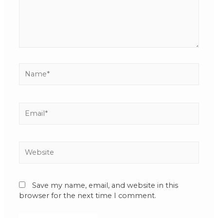
Save my name, email, and website in this
browser for the next time I comment.