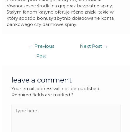
równoczesne środki na grę oraz bezpłatne spiny.
Stałym fanom kasyno oferuje różne zniżki, takie w
który sposób bonusy zbytnio doładowanie konta
bankowego czy darmowe spiny.
←
Previous
Next Post
→
Post
leave a comment
Your email address will not be published.
Required fields are marked
*