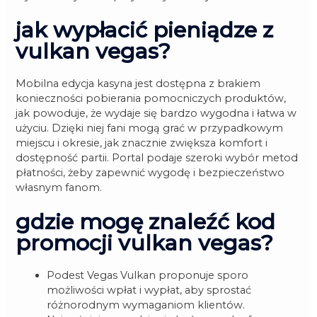
jak wypłacić pieniądze z
vulkan vegas?
Mobilna edycja kasyna jest dostępna z brakiem
konieczności pobierania pomocniczych produktów,
jak powoduje, że wydaje się bardzo wygodna i łatwa w
użyciu. Dzięki niej fani mogą grać w przypadkowym
miejscu i okresie, jak znacznie zwiększa komfort i
dostępność partii. Portal podaje szeroki wybór metod
płatności, żeby zapewnić wygodę i bezpieczeństwo
własnym fanom.
gdzie mogę znaleźć kod
promocji vulkan vegas?
Podest Vegas Vulkan proponuje sporo
możliwości wpłat i wypłat, aby sprostać
różnorodnym wymaganiom klientów.