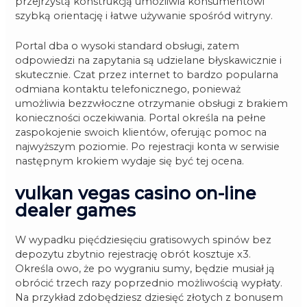
przejrzystą konstrukcją umożliwia konsumentowi
szybką orientację i łatwe używanie spośród witryny.
Portal dba o wysoki standard obsługi, zatem
odpowiedzi na zapytania są udzielane błyskawicznie i
skutecznie. Czat przez internet to bardzo popularna
odmiana kontaktu telefonicznego, ponieważ
umożliwia bezzwłoczne otrzymanie obsługi z brakiem
konieczności oczekiwania. Portal określa na pełne
zaspokojenie swoich klientów, oferując pomoc na
najwyższym poziomie. Po rejestracji konta w serwisie
następnym krokiem wydaje się być
tej ocena.
vulkan vegas casino on-line
dealer games
W wypadku pięćdziesięciu gratisowych spinów bez
depozytu zbytnio rejestrację obrót kosztuje x3.
Określa owo, że po wygraniu sumy, będzie musiał ją
obrócić trzech razy poprzednio możliwością wypłaty.
Na przykład zdobędziesz dziesięć złotych z bonusem