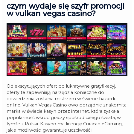
czym wydaje się szyfr promocji
w vulkan vegas casino?
Od ekscytujących ofert po lukratywne gratyfikacyj,
oferty te zapewniają narzędzia konieczne do
odwiedzenia zostania mistrzem w świecie hazardu
online. Vulkan Vegas Casino owo porządnie znakomita
marka w świecie kasyn przez internet, która zyskała
popularność wśród graczy spośród całego świata, w
tymże z Polski. Kasyno ma licencję Curacao eGaming,
jakie możliwości gwarantuje uczciwość i