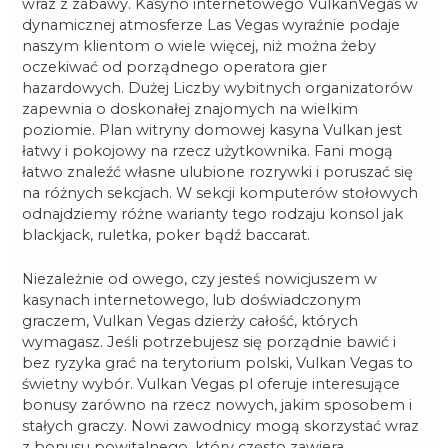
wraz z zabawy. Kasyno internetowego VulkanVegas w
dynamicznej atmosferze Las Vegas wyraźnie podaje
naszym klientom o wiele więcej, niż można żeby
oczekiwać od porządnego operatora gier
hazardowych. Dużej Liczby wybitnych organizatorów
zapewnia o doskonałej znajomych na wielkim
poziomie. Plan witryny domowej kasyna Vulkan jest
łatwy i pokojowy na rzecz użytkownika. Fani mogą
łatwo znaleźć własne ulubione rozrywki i poruszać się
na różnych sekcjach. W sekcji komputerów stołowych
odnajdziemy różne warianty tego rodzaju konsol jak
blackjack, ruletka, poker bądź baccarat.
Niezależnie od owego, czy jesteś nowicjuszem w
kasynach internetowego, lub doświadczonym
graczem, Vulkan Vegas dzierży całość, których
wymagasz. Jeśli potrzebujesz się porządnie bawić i
bez ryzyka grać na terytorium polski, Vulkan Vegas to
świetny wybór. Vulkan Vegas pl oferuje interesujące
bonusy zarówno na rzecz nowych, jakim sposobem i
stałych graczy. Nowi zawodnicy mogą skorzystać wraz
z bonusu powitalnego, który często zawiera