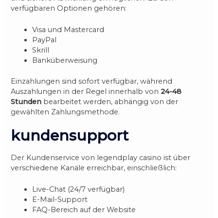
verfügbaren Optionen gehören:
Visa und Mastercard
PayPal
Skrill
Banküberweisung
Einzahlungen sind sofort verfügbar, während
Auszahlungen in der Regel innerhalb von
24-48
Stunden
bearbeitet werden, abhängig von der
gewählten Zahlungsmethode.
kundensupport
Der Kundenservice von legendplay casino ist über
verschiedene Kanäle erreichbar, einschließlich:
Live-Chat (24/7 verfügbar)
E-Mail-Support
FAQ-Bereich auf der Website