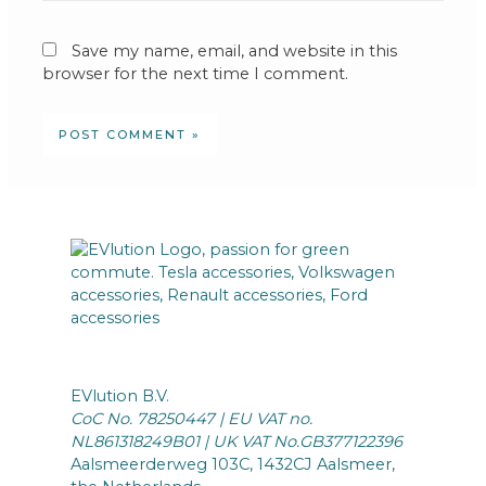
Save my name, email, and website in this
browser for the next time I comment.
EVlution B.V.
CoC No. 78250447 | EU VAT no.
NL861318249B01 | UK VAT No.GB377122396
Aalsmeerderweg 103C, 1432CJ Aalsmeer,