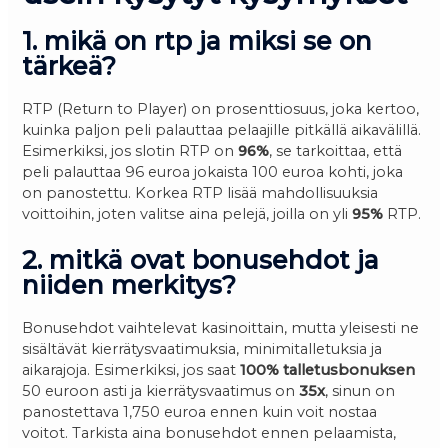
1. mikä on rtp ja miksi se on
tärkeä?
RTP (Return to Player) on prosenttiosuus, joka kertoo,
kuinka paljon peli palauttaa pelaajille pitkällä aikavälillä.
Esimerkiksi, jos slotin RTP on
96%
, se tarkoittaa, että
peli palauttaa 96 euroa jokaista 100 euroa kohti, joka
on panostettu. Korkea RTP lisää mahdollisuuksia
voittoihin, joten valitse aina pelejä, joilla on yli
95%
RTP.
2. mitkä ovat bonusehdot ja
niiden merkitys?
Bonusehdot vaihtelevat kasinoittain, mutta yleisesti ne
sisältävät kierrätysvaatimuksia, minimitalletuksia ja
aikarajoja. Esimerkiksi, jos saat
100% talletusbonuksen
50 euroon asti ja kierrätysvaatimus on
35x
, sinun on
panostettava 1,750 euroa ennen kuin voit nostaa
voitot. Tarkista aina bonusehdot ennen pelaamista,