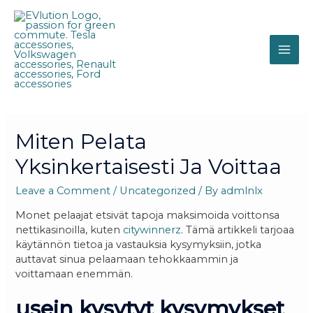
Miten Pelata
Yksinkertaisesti Ja Voittaa
Leave a Comment
/
Uncategorized
/ By
admlnlx
Monet pelaajat etsivät tapoja maksimoida voittonsa
nettikasinoilla, kuten
citywinnerz
. Tämä artikkeli tarjoaa
käytännön tietoa ja vastauksia kysymyksiin, jotka
auttavat sinua pelaamaan tehokkaammin ja
voittamaan enemmän.
usein kysytyt kysymykset