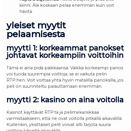
kiinni. Älä koskaan pelaa enemmän kuin voit
hävitä.
yleiset myytit
pelaamisesta
myytti 1: korkeammat panokset
johtavat korkeampiin voittoihin
Tämä ei aina pidä paikkaansa. Vaikka korkeampi panos
voi tuoda suurempia voittoja, se ei vaikuta pelin
RTP:hen. Voit voittaa yhtä hyvin matalilla panoksilla, jos
peli on suunniteltu palauttamaan enemmän.
myytti 2: kasino on aina voitolla
Kasinot käyttävät RTP:tä ja pelimekaniikkaa
varmistaakseen, että ne ovat voitolla pitkällä aikavälillä.
Kuitenkin, yksittäiset pelit voivat silti tarjota suuria
voittoja lyhyellä aikavälillä.