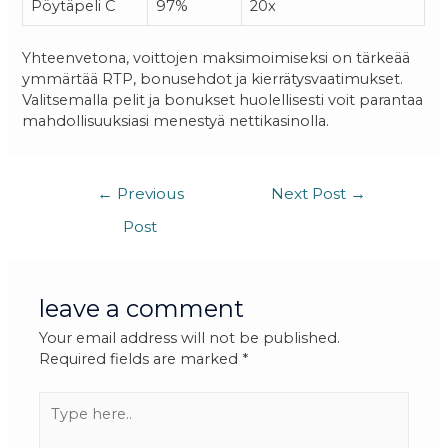
Pöytäpeli C
97%
20x
Yhteenvetona, voittojen maksimoimiseksi on tärkeää
ymmärtää RTP, bonusehdot ja kierrätysvaatimukset.
Valitsemalla pelit ja bonukset huolellisesti voit parantaa
mahdollisuuksiasi menestyä nettikasinolla.
←
Previous
Next Post
→
Post
leave a comment
Your email address will not be published.
Required fields are marked
*