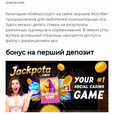
значения.
Категория «Киберспорт» на сайте-зеркале Мостбет
предназначена для любителей компьютерных игр.
Здесь можно делать ставки на результаты
различных турниров и соревнований. В левом углу
футера домашней страницы находится доступ к
файлу с разрешением арк.
бонус на перший депозит