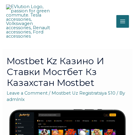
Mostbet Kz Казино И
Ставки Мостбет Кз
Казахстан Mostbet
Leave a Comment
/
Mostbet Uz Registratsiya 510
/ By
admlnlx