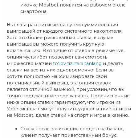
иконка Mostbet появится на рабочем столе
смартфона.
Выплата рассчитывается путем суммирования
выигрышей от каждого системного накопителя.
Хотя это более рискованная ставка, в случае
выигрыша вы можете получить крупную
компенсацию. В отличие от ставок в режиме live,
опция мультибет позволяет вам смотреть
множество матчей
toʻlov tizimini tanlang
и делать
ставки на все из них одновременно. Если вы
хотите полностью максимизировать свой
потенциальный выигрыш, эта опция ставок
является отличной заменой, при условии, что вы
точно предсказываете результаты. Перечисленные
ниже опции ставок гарантируют, что игроки из
Узбекистана смогут получить удовольствие от игры
на Mostbet, делая ставки на спорт и игры в казино.
Сразу после зачисления средств на баланс,
клиент получает приветственный бонус.