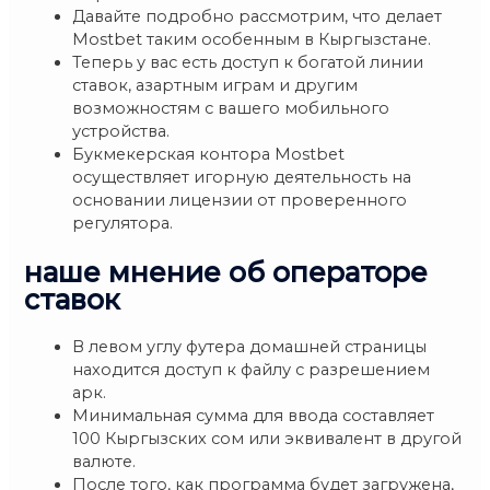
Давайте подробно рассмотрим, что делает
Mostbet таким особенным в Кыргызстане.
Теперь у вас есть доступ к богатой линии
ставок, азартным играм и другим
возможностям с вашего мобильного
устройства.
Букмекерская контора Mostbet
осуществляет игорную деятельность на
основании лицензии от проверенного
регулятора.
наше мнение об операторе
ставок
В левом углу футера домашней страницы
находится доступ к файлу с разрешением
арк.
Минимальная сумма для ввода составляет
100 Кыргызских сом или эквивалент в другой
валюте.
После того, как программа будет загружена,