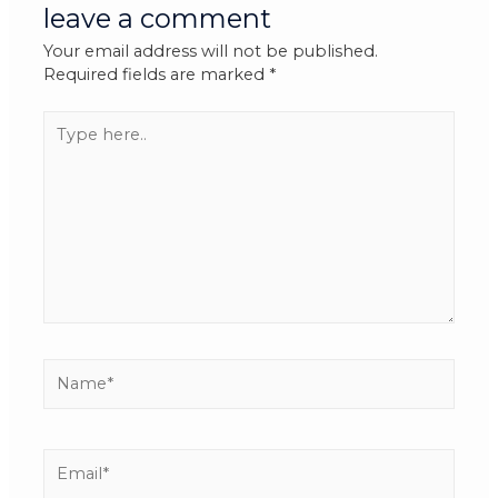
leave a comment
Your email address will not be published.
Required fields are marked
*