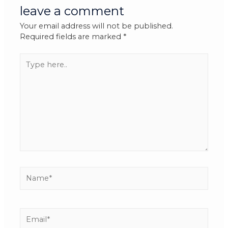
leave a comment
Your email address will not be published.
Required fields are marked
*