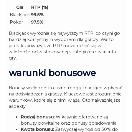
Gra
RTP (%)
Blackjack
99.5%
Poker
97.5%
Blackjack wyróżnia się najwyższym RTP, co czyni go
bardziej korzystnym wyborem dla graczy. Warto
jednak zauważyć, że RTP może różnić się w
zależności od zastosowanej strategii oraz wariantu
gry.
warunki bonusowe
Bonusy w cleobetra casino mogą znacząco wpłynąć
na doświadczenia graczy. Kluczowe jest zrozumienie
warunków, które się z nimi wiążą. Oto najważniejsze
aspekty:
Rodzaj bonusu:
W kasynie oferowane są
bonusy powitalne oraz bonusy doładowania.
Kwota bonusu:
Zazwyczaj wynosi od 50% do