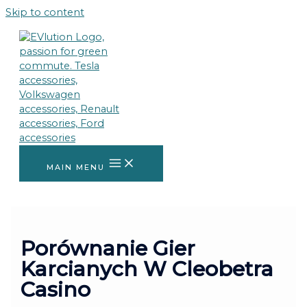
Skip to content
MAIN MENU
Porównanie Gier
Karcianych W Cleobetra
Casino