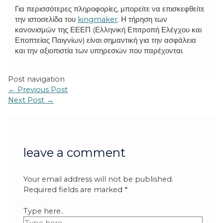
Για περισσότερες πληροφορίες, μπορείτε να επισκεφθείτε
την ιστοσελίδα του
kingmaker
. Η τήρηση των
κανονισμών της ΕΕΕΠ (Ελληνική Επιτροπή Ελέγχου και
Εποπτείας Παιγνίων) είναι σημαντική για την ασφάλεια
και την αξιοπιστία των υπηρεσιών που παρέχονται.
Post navigation
←
Previous Post
Next Post
→
leave a comment
Your email address will not be published.
Required fields are marked
*
Type here..