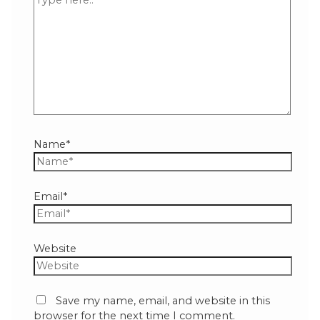
Name*
Email*
Website
Save my name, email, and website in this
browser for the next time I comment.