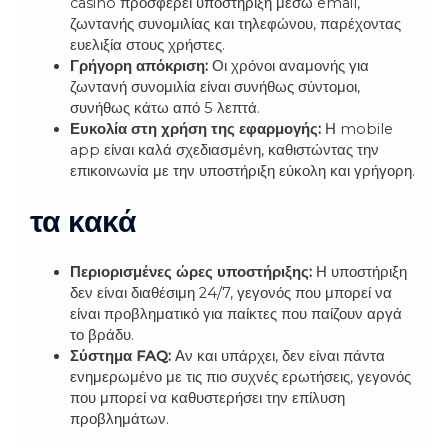
casino προσφέρει υποστήριξη μέσω email,
ζωντανής συνομιλίας και τηλεφώνου, παρέχοντας
ευελιξία στους χρήστες.
Γρήγορη απόκριση:
Οι χρόνοι αναμονής για
ζωντανή συνομιλία είναι συνήθως σύντομοι,
συνήθως κάτω από 5 λεπτά.
Ευκολία στη χρήση της εφαρμογής:
Η mobile
app είναι καλά σχεδιασμένη, καθιστώντας την
επικοινωνία με την υποστήριξη εύκολη και γρήγορη.
τα κακά
Περιορισμένες ώρες υποστήριξης:
Η υποστήριξη
δεν είναι διαθέσιμη 24/7, γεγονός που μπορεί να
είναι προβληματικό για παίκτες που παίζουν αργά
το βράδυ.
Σύστημα FAQ:
Αν και υπάρχει, δεν είναι πάντα
ενημερωμένο με τις πιο συχνές ερωτήσεις, γεγονός
που μπορεί να καθυστερήσει την επίλυση
προβλημάτων.