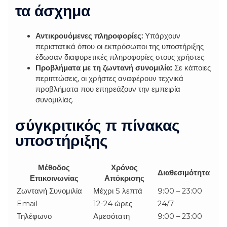
τα άσχημα
Αντικρουόμενες πληροφορίες:
Υπάρχουν
περιστατικά όπου οι εκπρόσωποι της υποστήριξης
έδωσαν διαφορετικές πληροφορίες στους χρήστες.
Προβλήματα με τη ζωντανή συνομιλία:
Σε κάποιες
περιπτώσεις, οι χρήστες αναφέρουν τεχνικά
προβλήματα που επηρεάζουν την εμπειρία
συνομιλίας.
σύγκριτικός π πίνακας
υποστήριξης
Μέθοδος
Χρόνος
Διαθεσιμότητα
Επικοινωνίας
Απόκρισης
Ζωντανή Συνομιλία
Μέχρι 5 λεπτά
9:00 – 23:00
Email
12-24 ώρες
24/7
Τηλέφωνο
Αμεσότατη
9:00 – 23:00