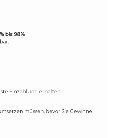
% bis 98%
.
bar.
rste Einzahlung erhalten.
l umsetzen müssen, bevor Sie Gewinne