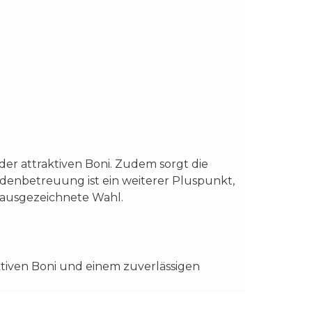
der attraktiven Boni. Zudem sorgt die
ndenbetreuung ist ein weiterer Pluspunkt,
e ausgezeichnete Wahl.
aktiven Boni und einem zuverlässigen