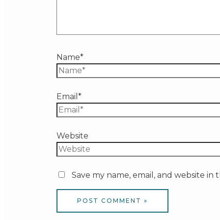
Name*
Email*
Website
Save my name, email, and website in t