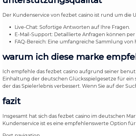
unterstützungsqualität
Der Kundenservice von fezbet casino ist rund um die 
Live-Chat: Sofortige Antworten auf Ihre Fragen.
E-Mail-Support: Detaillierte Anfragen können pe
FAQ-Bereich: Eine umfangreiche Sammlung von hä
warum ich diese marke empfe
Ich empfehle das fezbet casino aufgrund seiner benutz
Einhaltung der deutschen Glücksspielgesetze für ein s
der das Spielerlebnis verbessert. Wenn Sie auf der Su
fazit
Insgesamt hat sich das fezbet casino im deutschen Mar
Kundenservice ist es eine empfehlenswerte Option für 
Post navigation