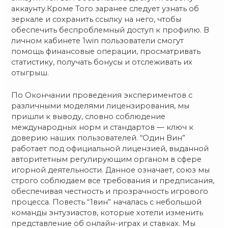
аккаунту.Кроме Того заранее следует узнать об
зеркале и сохранить ссылку на него, чтобы
обеспечить беспроблемный доступ к профилю. В
личном кабинете 1win пользователи смогут
помощь финансовые операции, просматривать
статистику, получать бонусы и отслеживать их
отыгрыш.
По Окончании проведения экспериментов с
различными моделями лицензирования, мы
пришли к выводу, словно соблюдение
международных норм и стандартов — ключ к
доверию наших пользователей. “Один Вин”
работает под официальной лицензией, выданной
авторитетным регулирующим органом в сфере
игорной деятельности. Данное означает, союз мы
строго соблюдаем все требования и предписания,
обеспечивая честность и прозрачность игрового
процесса. Повесть “1вин” началась с небольшой
команды энтузиастов, которые хотели изменить
представление об онлайн-играх и ставках. Мы