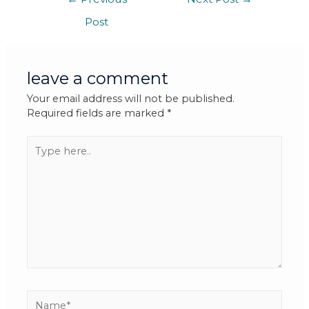
Post
leave a comment
Your email address will not be published.
Required fields are marked
*