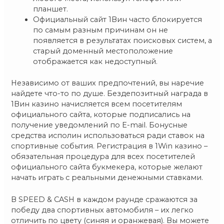
планшет.
Официальный сайт 1Вин часто блокируется
по самым разным причинам он не
появляется в результатах поисковых систем, а
старый доменный местоположение
отображается как недоступный.
Независимо от ваших предпочтений, вы наречие
найдете что-то по душе. Бездепозитный награда в
1Вин казино начисляется всем посетителям
официального сайта, которые подписались на
получение уведомлений по E-mail. Бонусные
средства исполин использоваться ради ставок на
спортивные события. Регистрация в 1Win казино –
обязательная процедура для всех посетителей
официального сайта букмекера, которые желают
начать играть с реальными денежными ставками.
В SPEED & CASH в каждом раунде сражаются за
победу два спортивных автомобиля – их легко
отличить по цвету (синяя и оранжевая). Вы можете