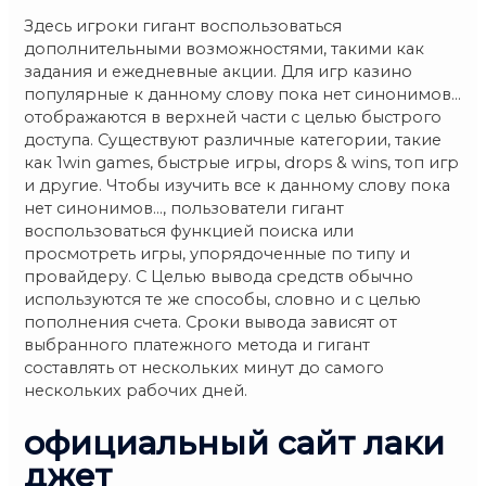
Здесь игроки гигант воспользоваться
дополнительными возможностями, такими как
задания и ежедневные акции. Для игр казино
популярные к данному слову пока нет синонимов…
отображаются в верхней части с целью быстрого
доступа. Существуют различные категории, такие
как 1win games, быстрые игры, drops & wins, топ игр
и другие. Чтобы изучить все к данному слову пока
нет синонимов…, пользователи гигант
воспользоваться функцией поиска или
просмотреть игры, упорядоченные по типу и
провайдеру. С Целью вывода средств обычно
используются те же способы, словно и с целью
пополнения счета. Сроки вывода зависят от
выбранного платежного метода и гигант
составлять от нескольких минут до самого
нескольких рабочих дней.
официальный сайт лаки
джет