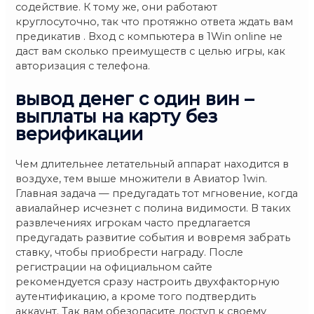
содействие. К тому же, они работают
круглосуточно, так что протяжно ответа ждать вам
предикатив . Вход с компьютера в 1Win online не
даст вам сколько преимуществ с целью игры, как
авторизация с телефона.
вывод денег с один вин –
выплаты на карту без
верификации
Чем длительнее летательный аппарат находится в
воздухе, тем выше множители в Авиатор 1win.
Главная задача — предугадать тот мгновение, когда
авиалайнер исчезнет с полина видимости. В таких
развлечениях игрокам часто предлагается
предугадать развитие события и вовремя забрать
ставку, чтобы приобрести награду. После
регистрации на официальном сайте
рекомендуется сразу настроить двухфакторную
аутентификацию, а кроме того подтвердить
аккаунт. Так вам обезопасите доступ к своему