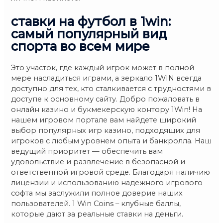
ставки на футбол в 1win:
самый популярный вид
спорта во всем мире
Это участок, где каждый игрок может в полной
мере насладиться играми, а зеркало 1WIN всегда
доступно для тех, кто сталкивается с трудностями в
доступе к основному сайту. Добро пожаловать в
онлайн казино и букмекерскую контору 1Win! На
нашем игровом портале вам найдете широкий
выбор популярных игр казино, подходящих для
игроков с любым уровнем опыта и банкролла. Наш
ведущий приоритет — обеспечить вам
удовольствие и развлечение в безопасной и
ответственной игровой среде. Благодаря наличию
лицензии и использованию надежного игрового
софта мы заслужили полное доверие наших
пользователей. 1 Win Coins – клубные баллы,
которые дают за реальные ставки на деньги.