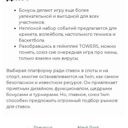
Бонусы делают игру еще более
увлекательной и выгодной для всех
участников.
Неплохой набор событий предлагается для
крикета, волейбола, настольного тенниса и
баскетбола.
Разобравшись в геймплее TOWERS, можно
понять, союз сие очередная игра про мины,
только взамен них вирусы.
Выбирая платформу ради ставок в слоты и на
спорт, многие останавливаются на 1win, как самом
безопасном и известном ресурсе. Он привлекает
приятным дизайном, функционалом, щедрыми
бонусами и турнирами. Но, главное, союз 1win
способен предложить огромный подбор рынков
для ставок.
←
Previous
Next Post
→