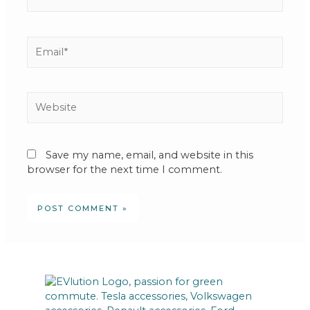
Save my name, email, and website in this
browser for the next time I comment.