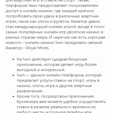
для азартных игр и ставок на спорт. Также,
платформа 1вин предоставляет пользователям
доступ к онлайн казино, где каждый краткое
попробовать свою удачу в различных азартных
играх, таких как слоты и рулетка. Авиатор давно
стал международной онлайн игрой, входя в топот
самых популярных онлайн игр десятков казино в
разных странах мира. И наречие нас есть хорошая
новость – онлайн казино 1win придумало свежий
Авиатор – Royal Mines.
На 1win действует щедрая бонусная
приложение, которая делает игру более
выгодной и интересной.
1win — данное онлайн-платформа, которая
предлагает услуги ставок на спорт, игры в
казино, слоты, игра и другие азартные
развлечения.
Кроме того, посредством приложения
букмекера вам можете удобно осуществлять
ставки в режиме реального времени из
любого места, используя телефон или