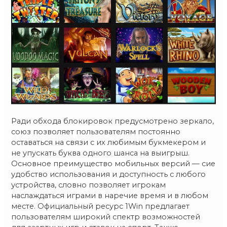
Ради обхода блокировок предусмотрено зеркало,
союз позволяет пользователям постоянно
оставаться на связи с их любимым букмекером и
не упускать буква одного шанса на выигрыш.
Основное преимущество мобильных версий — сие
удобство использования и доступность с любого
устройства, словно позволяет игрокам
наслаждаться играми в наречие время и в любом
месте. Официальный ресурс 1Win предлагает
пользователям широкий спектр возможностей