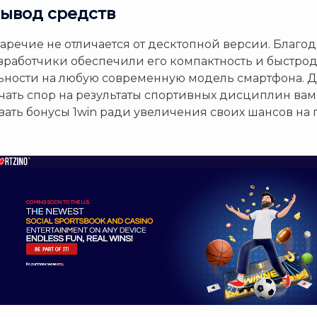
вывод средств
речие не отличается от десктопной версии. Благ
работчики обеспечили его компактность и быстрод
ности на любую современную модель смартфона. Для 
ать спор на результаты спортивных дисциплин вам
ать бонусы 1win ради увеличения своих шансов на 