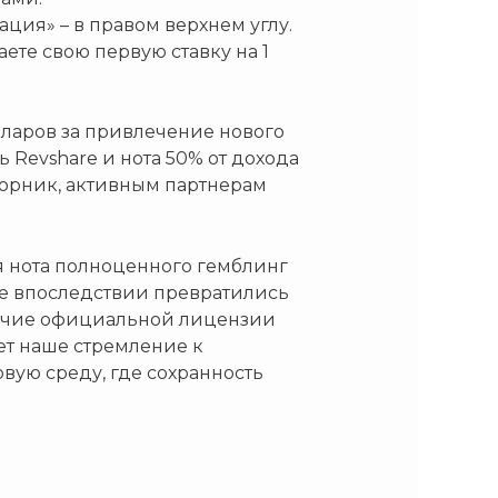
ация» – в правом верхнем углу.
ете свою первую ставку на 1
лларов за привлечение нового
 Revshare и нота 50% от дохода
торник, активным партнерам
я нота полноценного гемблинг
рые впоследствии превратились
личие официальной лицензии
ет наше стремление к
вую среду, где сохранность