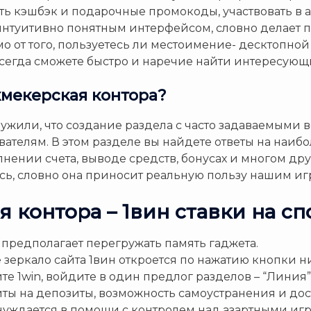
ть кэшбэк и подарочные промокоды, участвовать в 
интуитивно понятным интерфейсом, словно делает 
о от того, пользуетесь ли местоимение- десктопн
егда сможете быстро и наречие найти интересующи
укмекерская контора?
ужили, что создание раздела с часто задаваемыми 
ателям. В этом разделе вы найдете ответы на наиб
нении счета, выводе средств, бонусах и многом др
сь, словно она приносит реальную пользу нашим иг
я контора – 1вин ставки на с
е предполагает перегружать память гаджета.
 зеркало сайта 1вин откроется по нажатию кнопки н
те 1win, войдите в один предлог разделов – “Линия”
иты на депозиты, возможность самоустранения и до
 нуждается в помощи с контролем над азартными иг