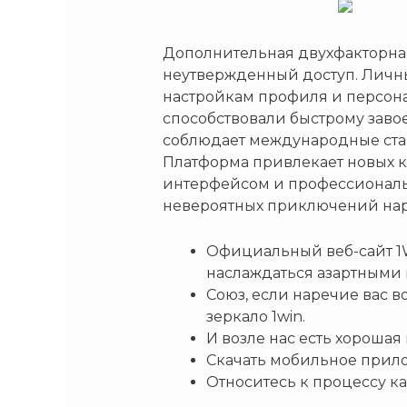
Дополнительная двухфакторна
неутвержденный доступ. Личны
настройкам профиля и персон
способствовали быстрому заво
соблюдает международные стан
Платформа привлекает новых к
интерфейсом и профессиональн
невероятных приключений нар
Официальный веб-сайт 1Wi
наслаждаться азартными 
Союз, если наречие вас 
зеркало 1win.
И возле нас есть хорошая
Скачать мобильное прило
Относитесь к процессу ка