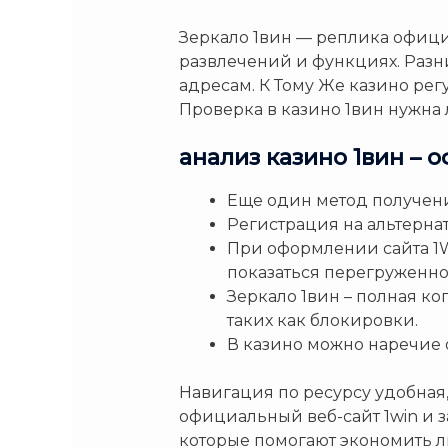
Зеркало 1вин — реплика официа
развлечений и функциях. Разни
адресам. К Тому Же казино ре
Проверка в казино 1вин нужна
анализ казино 1вин – 
Еще один метод получени
Регистрация на альтернат
При оформлении сайта 1Wi
показаться перегруженно
Зеркало 1вин – полная к
таких как блокировки.
В казино можно наречие 
Навигация по ресурсу удобная
официальный веб-сайт 1win и з
которые помогают экономить л