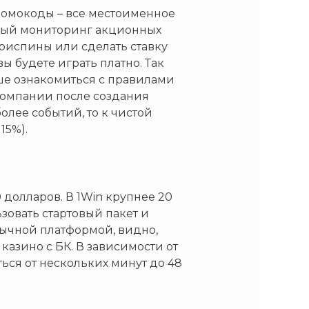
ромокоды – все местоименное
рный мониторинг акционных
риспины или сделать ставку
ы будете играть платно. Так
чше ознакомиться с правилами
компании после создания
олее событий, то к чистой
15%).
 долларов. В 1Win крупнее 20
зовать стартовый пакет и
зычной платформой, видно,
казино с БК. В зависимости от
ься от нескольких минут до 48