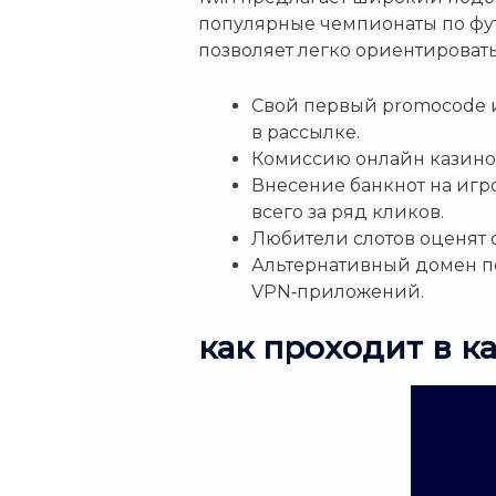
популярные чемпионаты по фут
позволяет легко ориентировать
Свой первый promocode и
в рассылке.
Комиссию онлайн казино 
Внесение банкнот на игр
всего за ряд кликов.
Любители слотов оценят 
Альтернативный домен по
VPN‑приложений.
как проходит в к