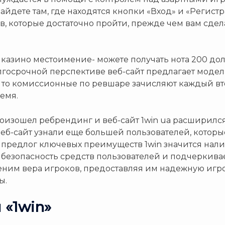
найдете там, где находятся кнопки «Вход» и «Регистр
в, которые достаточно пройти, прежде чем вам сдела
n казино местоимение- можете получать нота 200 до
лгосрочной перспективе веб-сайт предлагает модель
т, то комиссионные по ревшаре зачисляют каждый в
емя.
оизошел ребрендинг и веб-сайт 1win ua расширилс
 веб-сайт узнали еще большей пользователей, кото
м предлог ключевых преимуществ 1win значится на
 безопасность средств пользователей и подчеркива
еним вера игроков, предоставляя им надежную игро
ы.
 «1win»