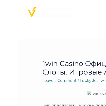
1win Casino Офи
Слоты, Игровые
Leave a Comment
/
Lucky Jet 1wi
1win предлагает широкий подб