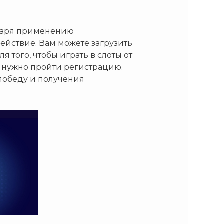
одаря применению
ействие. Вам можете загрузить
того, чтобы играть в слоты от
 нужно пройти регистрацию.
победу и получения