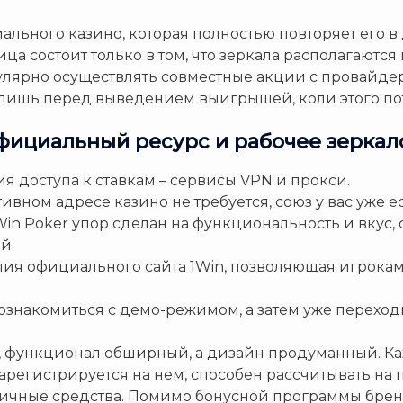
льного казино, которая полностью повторяет его в
ца состоит только в том, что зеркала располагаются
гулярно осуществлять совместные акции с провайде
 лишь перед выведением выигрышей, коли этого по
официальный ресурс и рабочее зеркал
я доступа к ставкам – сервисы VPN и прокси.
ивном адресе казино не требуется, союз у вас уже е
n Poker упор сделан на функциональность и вкус, 
й.
опия официального сайта 1Win, позволяющая игрока
ознакомиться с демо-режимом, а затем уже переход
, функционал обширный, а дизайн продуманный. Ка
арегистрируется на нем, способен рассчитывать на
ичные средства. Помимо бонусной программы бренд