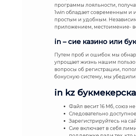
программы лояльности, получа
1win обладает современным и 
простым и удобным. Независим
приложением, местоимение- вс
in – сие казино или б
Путем проб и ошибок мы обнар
упрощает жизнь нашим пользов
вопросы об регистрации, попол
бонусную систему, мы убедили
in kz букмекерска
Файл весит 16 Мб, союз н
Следовательно доступное
Зарегистрируйтесь на сай
Сие включает в себя лим
поддержке ради тех, кто